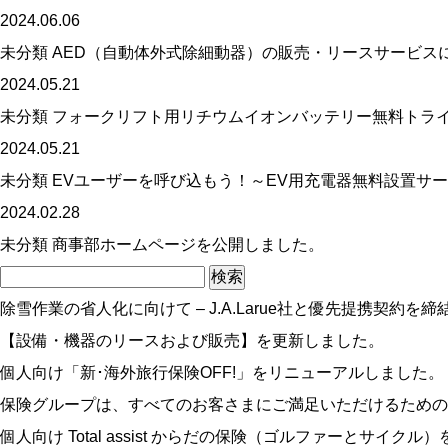
2024.06.06
未分類
AED（自動体外式除細動器）の販売・リースサービス
2024.05.21
未分類
フォークリフト用リチウムイオンバッテリー無料トラ
2024.05.21
未分類
EVユーザーを呼び込もう！～EV用充電器無料設置サ
2024.02.28
未分類
商事部ホームページを公開しました。
検
索:
除雪作業の省人化に向けて – J.A.Larue社と優先提携契約を締結
【設備・機器のリースおよび販売】を更新しました。
個人向け「新･海外旅行保険OFF!」をリニューアルしました。
保険グループは、すべてのお客さまにご満足いただけるための
個人向け Total assist からだの保険（ゴルファーとサイク